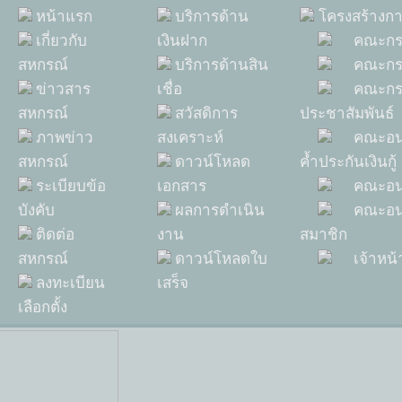
หน้าแรก
บริการด้าน
โครงสร้างก
เกี่ยวกับ
เงินฝาก
คณะกร
สหกรณ์
บริการด้านสิน
คณะกรร
ด
ข่าวสาร
เชื่อ
คณะกร
สหกรณ์
สวัสดิการ
ประชาสัมพันธ์
ภาพข่าว
สงเคราะห์
คณะอนุ
สหกรณ์
ดาวน์โหลด
ค้ำประกันเงินกู้
ระเบียบข้อ
เอกสาร
คณะอนุ
บังคับ
ผลการดำเนิน
คณะอนุ
ติดต่อ
งาน
สมาชิก
สหกรณ์
ดาวน์โหลดใบ
เจ้าหน้
ลงทะเบียน
เสร็จ
เลือกตั้ง