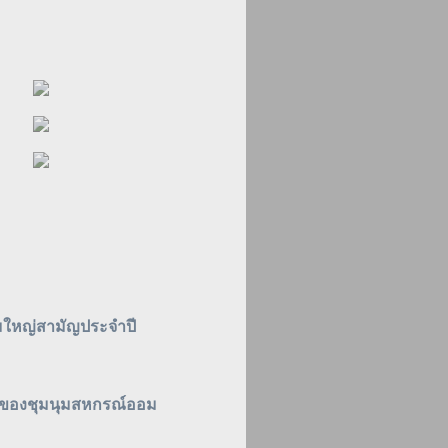
ุมใหญ่สามัญประจำปี
กของชุมนุมสหกรณ์ออม